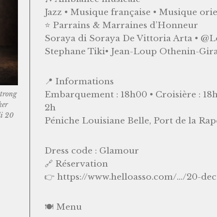
Jazz • Musique française • Musique ori
⭐ Parrains & Marraines d’Honneur
Soraya di Soraya De Vittoria Arta • 
Stephane Tiki• Jean-Loup Othenin-Gir
📍 Informations
Embarquement : 18h00 • Croisière : 18h
Strong
ker
2h
di 20
Péniche Louisiane Belle, Port de la Rapé
Dress code : Glamour
🔗 Réservation
👉 https://www.helloasso.com/.../20-dec
🍽 Menu