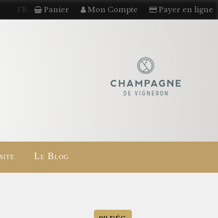
FR
Panier
Mon Compte
Payer en ligne
site
Le Blog