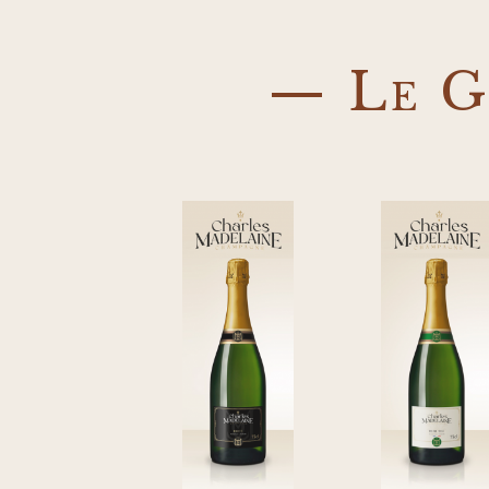
— Le G