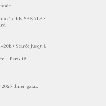
entale
@Louis Teddy SAKALA •
ard
–20h • Soirée jusqu’à
e – Paris 12ᵉ
-2025-diner-gala...