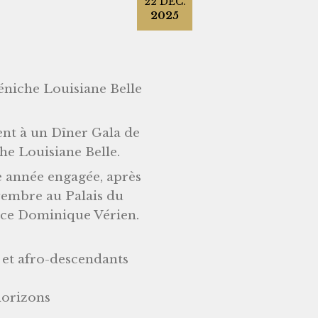
22
DÉC.
2025
éniche Louisiane Belle
ent à un Dîner Gala de
che Louisiane Belle.
 année engagée, après
vembre au Palais du
ice Dominique Vérien.
s et afro-descendants
horizons