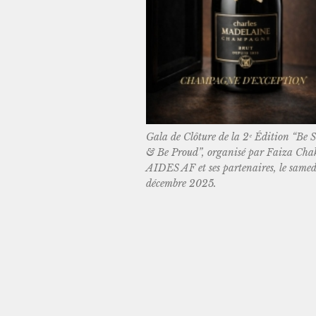
Gala de Clôture de la 2ᵉ Édition “Be 
& Be Proud”, organisé par Faiza Cha
AIDES AF et ses partenaires, le same
décembre 2025.