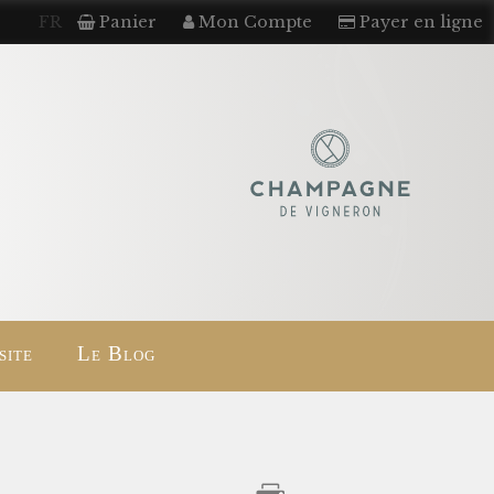
FR
Panier
Mon Compte
Payer en ligne
site
Le Blog