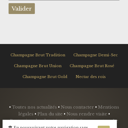
Champagne Brut Tradition
Champagne Demi-Sec
Champagne Brut Union
Champagne Brut Rosé
Champagne Brut Gold
Nectar des rois
•
Toutes nos actualités
•
Nous contacter
•
Mentions
légales
•
Plan du site
•
Nous rendre visite
•
Protection des données
•
CGV
•
Se connecter
•
Le
Blog
•
En poursuivant votre navigation sans